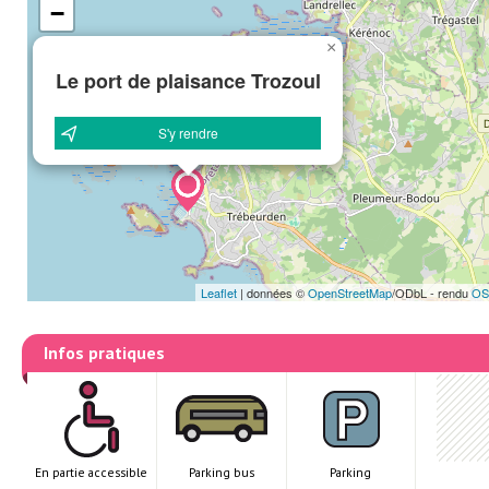
−
×
Le port de plaisance Trozoul
S'y rendre
Leaflet
|
données ©
OpenStreetMap
/ODbL - rendu
OS
Infos pratiques
En partie accessible
Parking bus
Parking